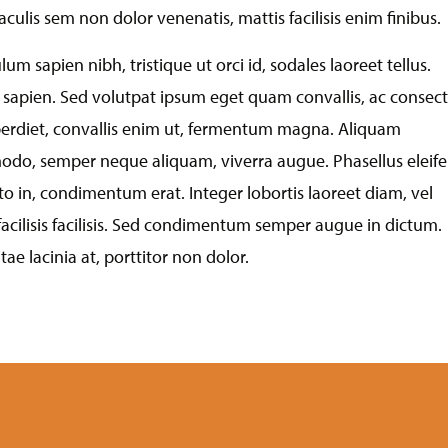
aculis sem non dolor venenatis, mattis facilisis enim finibus.
m sapien nibh, tristique ut orci id, sodales laoreet tellus.
d sapien. Sed volutpat ipsum eget quam convallis, ac consec
imperdiet, convallis enim ut, fermentum magna. Aliquam
modo, semper neque aliquam, viverra augue. Phasellus eleif
to in, condimentum erat. Integer lobortis laoreet diam, vel
acilisis facilisis. Sed condimentum semper augue in dictum.
ae lacinia at, porttitor non dolor.