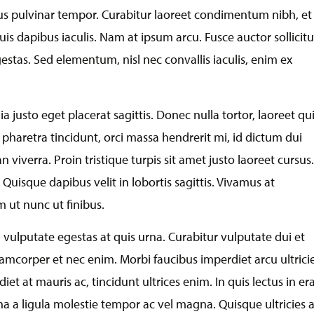
ctus pulvinar tempor. Curabitur laoreet condimentum nibh, et
is dapibus iaculis. Nam at ipsum arcu. Fusce auctor sollicit
estas. Sed elementum, nisl nec convallis iaculis, enim ex
ia justo eget placerat sagittis. Donec nulla tortor, laoreet qu
 pharetra tincidunt, orci massa hendrerit mi, id dictum dui
iverra. Proin tristique turpis sit amet justo laoreet cursus.
uisque dapibus velit in lobortis sagittis. Vivamus at
m ut nunc ut finibus.
 vulputate egestas at quis urna. Curabitur vulputate dui et
amcorper et nec enim. Morbi faucibus imperdiet arcu ultrici
diet at mauris ac, tincidunt ultrices enim. In quis lectus in er
a a ligula molestie tempor ac vel magna. Quisque ultricies 