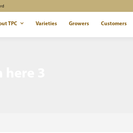
ord
out TPC
Varieties
Growers
Customers
n here 3