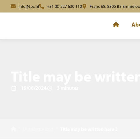
info@tpc.nl
+31 (0) 527 630 110
Franc 68, 8305 BS Emmelo
Ab
Title may be writte
19/08/2024
3 minutes
"
Uncategorized
"
Title may be written here 3