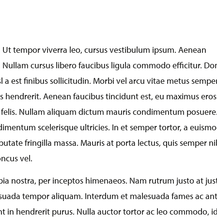
t. Ut tempor viverra leo, cursus vestibulum ipsum. Aenean
e. Nullam cursus libero faucibus ligula commodo efficitur. Do
nisl a est finibus sollicitudin. Morbi vel arcu vitae metus sempe
ces hendrerit. Aenean faucibus tincidunt est, eu maximus eros
r felis. Nullam aliquam dictum mauris condimentum posuere
mentum scelerisque ultricies. In et semper tortor, a euism
lputate fringilla massa. Mauris at porta lectus, quis semper ni
ncus vel.
ubia nostra, per inceptos himenaeos. Nam rutrum justo at jus
lesuada tempor aliquam. Interdum et malesuada fames ac an
t in hendrerit purus. Nulla auctor tortor ac leo commodo, i