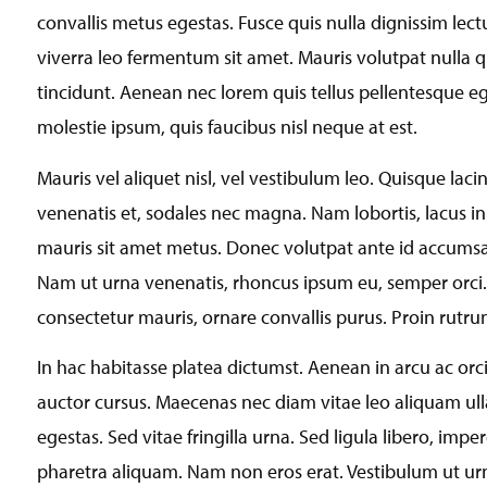
convallis metus egestas. Fusce quis nulla dignissim le
viverra leo fermentum sit amet. Mauris volutpat nulla qu
tincidunt. Aenean nec lorem quis tellus pellentesque eg
molestie ipsum, quis faucibus nisl neque at est.
Mauris vel aliquet nisl, vel vestibulum leo. Quisque lacin
venenatis et, sodales nec magna. Nam lobortis, lacus in
mauris sit amet metus. Donec volutpat ante id accumsan v
Nam ut urna venenatis, rhoncus ipsum eu, semper orci. Q
consectetur mauris, ornare convallis purus. Proin rutru
In hac habitasse platea dictumst. Aenean in arcu ac orci
auctor cursus. Maecenas nec diam vitae leo aliquam ull
egestas. Sed vitae fringilla urna. Sed ligula libero, imper
pharetra aliquam. Nam non eros erat. Vestibulum ut urn