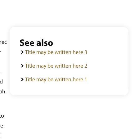
See also
nec
r
Title may be written here 3
Title may be written here 2
.
Title may be written here 1
od
bh.
to
te
d