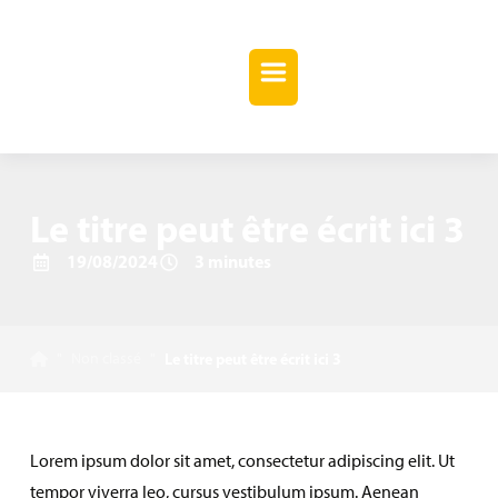
Le titre peut être écrit ici 3
19/08/2024
3 minutes
"
Non classé
"
Le titre peut être écrit ici 3
Lorem ipsum dolor sit amet, consectetur adipiscing elit. Ut
tempor viverra leo, cursus vestibulum ipsum. Aenean