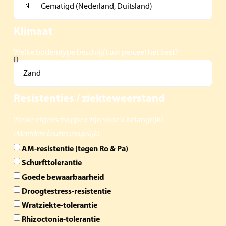
Klimaat
Welke bodemtype beschrijft uw perceel het best?
Resistenties / ziekteweerstand
Welke eigenschappen zijn voor u belangrijk?
(Meerdere keuzes mogelijk)
AM-resistentie (tegen Ro & Pa)
Schurfttolerantie
Goede bewaarbaarheid
Droogtestress-resistentie
Wratziekte-tolerantie
Rhizoctonia-tolerantie