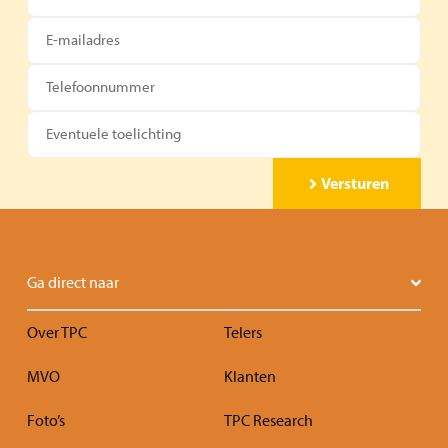
Versturen
Ga direct naar
Over TPC
Telers
MVO
Klanten
Foto’s
TPC Research