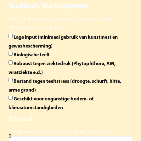
Teeltdoel / Marktsegment
Welke teeltomstandigheden zijn van toepassing?
(Meerdere keuzes mogelijk)
Lage input (minimaal gebruik van kunstmest en
gewasbescherming)
Biologische teelt
Robuust tegen ziektedruk (Phytophthora, AM,
wratziekte e.d.)
Bestand tegen teeltstress (droogte, schurft, hitte,
arme grond)
Geschikt voor ongunstige bodem- of
klimaatomstandigheden
Klimaat
Welk klimaat is van toepassing op uw teeltlocatie?