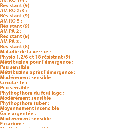
AM RO 1/4 :
Résistant (9)
AM RO 2/3 :
Résistant (9)
AM RO 5 :
Résistant (9)
AM PA 2 :
Résistant (9)
AM PA 3 :
Résistant (8)
Maladie de la verrue :
Physio 1,2/6 et 18 résistant (9)
Métribuzine pour l'émergence :
Peu sensible
Métribuzine après l'émergence :
Modérément sensible
Circularité :
Peu sensible
Phythopthora du feuillage :
Modérément sensible
Phythopthora tuber :
Moyennement insensible
Gale argentée :
Modérément sensible
Fusarium :