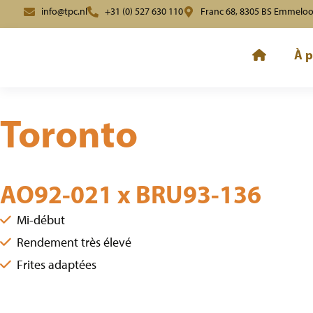
info@tpc.nl
+31 (0) 527 630 110
Franc 68, 8305 BS Emmelo
À p
"
Toronto
Toronto
AO92-021 x BRU93-136
Mi-début
Rendement très élevé
Frites adaptées