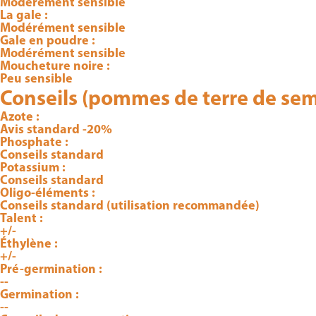
Modérément sensible
La gale :
Modérément sensible
Gale en poudre :
Modérément sensible
Moucheture noire :
Peu sensible
Conseils (pommes de terre de se
Azote :
Avis standard -20%
Phosphate :
Conseils standard
Potassium :
Conseils standard
Oligo-éléments :
Conseils standard (utilisation recommandée)
Talent :
+/-
Éthylène :
+/-
Pré-germination :
--
Germination :
--